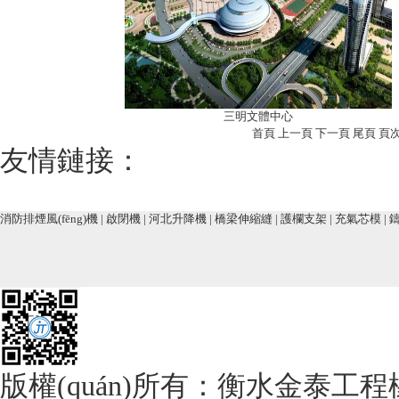
三明文體中心
首頁 上一頁
下一頁
尾頁
頁次：
友情鏈接：
消防排煙風(fēng)機
|
啟閉機
|
河北升降機
|
橋梁伸縮縫
|
護欄支架
|
充氣芯模
|
版權(quán)所有：衡水金泰工程