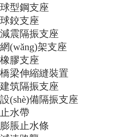
球型鋼支座
球鉸支座
減震隔振支座
網(wǎng)架支座
橡膠支座
橋梁伸縮縫裝置
建筑隔振支座
設(shè)備隔振支座
止水帶
膨脹止水條