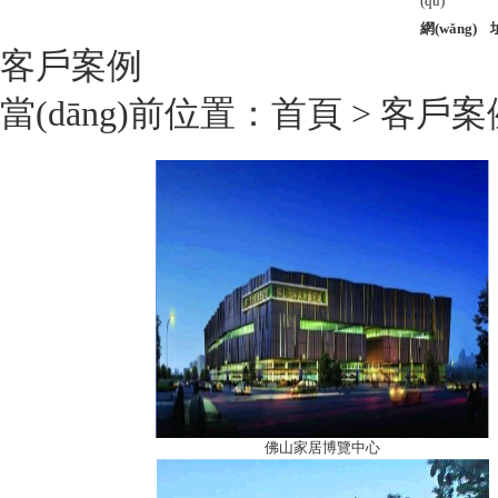
(qū)
網(wǎng) 
客戶案例
當(dāng)前位置：
首頁
> 客戶案
佛山家居博覽中心