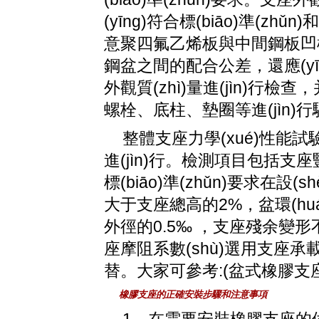
(yīng)符合標(biāo)準(zhǔ
意聚四氟乙烯板與中間鋼板凹槽
鋼盆之間的配合公差，還應(y
外觀質(zhì)量進(jìn)行檢
螺栓、底柱、墊圈等進(jìn)
整體支座力學(xué)性能試驗可按
進(jìn)行。檢測項目包括支座
標(biāo)準(zhǔn)要求在
大于支座總高的2%，盆環(h
外徑的0.5‰ ，支座殘
座摩阻系數(shù)選用支座
替。大家可參考:(盆式橡膠
橡膠支座的正確安裝步驟和注意事項