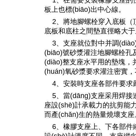
1、在需要安裝橡膠支座的位
板上也標(biāo)出中心線。
2、將地腳螺栓穿入底板（頂
底板和底柱之間墊直徑略大于底柱
3、支座就位對中并調(diào
(biāo)號砂漿灌注地腳螺
(diào)整支座水平用的墊塊
(huán)氧砂漿要求灌注密實，不
4、安裝時支座各部件要求嚴
5、當(dāng)支座采用焊接
座設(shè)計承載力的抗剪能
而產(chǎn)生的熱量燒壞支座
6、橡膠支座上、下各部