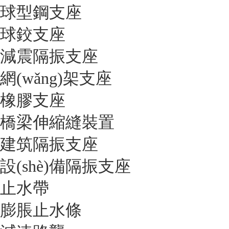
球型鋼支座
球鉸支座
減震隔振支座
網(wǎng)架支座
橡膠支座
橋梁伸縮縫裝置
建筑隔振支座
設(shè)備隔振支座
止水帶
膨脹止水條