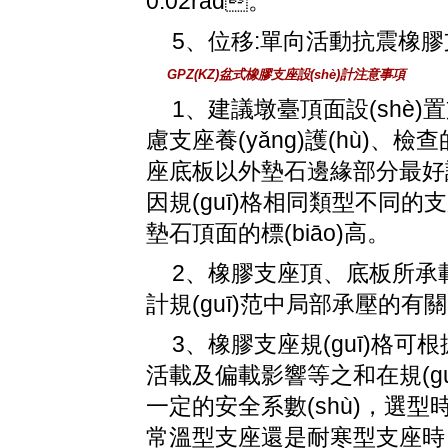
0.02rad。
5、位移:單向活動抗震橡膠支
GPZ(KZ)盆式橡膠支座設(shè)計注意事項
1、建議墩臺頂面設(shè
慮支座養(yǎng)護(hù)
座底板以外墊石邊緣部分最好設(s
因規(guī)格相同類型不同的支座高度
墊石頂面的標(biāo)高。
2、橡膠支座頂、底板
計規(guī)范中局部承壓的有關(
3、橡膠支座規(guī)格可根
活載及偏載影響等之和在規(g
一定的安全系數(shù)，選型時
常溫型支座還是耐寒型支座時，宜