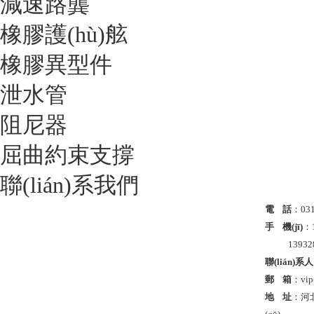
減速路龔
橡膠護(hù)舷
橡膠異型件
泄水管
阻尼器
屈曲約束支撐
聯(lián)系我們
電 話
：031
手 機(jī)
：1
1393283
聯(lián)系人
郵 箱
：vip
地 址
：河