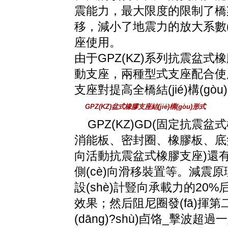
震能力，最大限度的限制了橋梁上
移，減小了地震力的放大系數(
座使用。
由于GPZ(KZ)系列抗震盆式
動支座，兩種型式支座配合
支座對提高全橋結(jié)構(g
GPZ(KZ)盆式橡膠支座結(jié)構(gòu)形式
GPZ(KZ)GD(固定抗震
消能板、密封圈、橡膠板、底
向活動抗震盆式橡膠支座)還有中
側(cè)向滑移裝置等。減震原
設(shè)計豎向承載力的20
效果；然后阻尼圈發(fā)揮第二
(dāng)?shù)卣饹_擊波