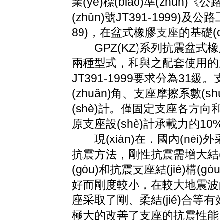
業(yè)標(biāo)準(zhǔn)
(zhǔn)號JT391-1999)及公路
89)，在盆式橡膠
支座
的基礎(
GPZ(KZ)系列抗震盆式橡
兩種型式，和與之配套使用
JT391-1999要求分為31級。
(zhuǎn)角、支座摩擦系數(sh
(shè)計。僅固定支座各
原支座設(shè)計承載力的10%
現(xiàn)在．國內(nèi
抗震方法，剛性抗震需增大結(jié)
(gòu)和抗震支座結(jié)構
好而剛度較小，在較大地震波
座采取了剛、柔結(jié)合等有效抗
極大的改善了支座的抗震性能