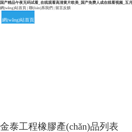
国产精品午夜无码试看_在线观看高清黄片欧美_国产免费人成在线看视频_五
網(wǎng)站首頁
|
聯(lián)系我們
|
留言反饋
網(wǎng)站首頁
公司簡介
客戶案例
榮譽(yù)資質(zhì)
金泰工程橡膠產(chǎn)品列表