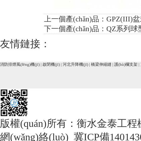
上一個產(chǎn)品：
GPZ(II
下一個產(chǎn)品：
QZ系列球
友情鏈接：
消防排煙風(fēng)機(jī)
|
啟閉機(jī)
|
河北升降機(jī)
|
橋梁伸縮縫
|
護(hù)欄支架
|
版權(quán)所有：衡水金泰工程
網(wǎng)絡(luò)
冀ICP備140143