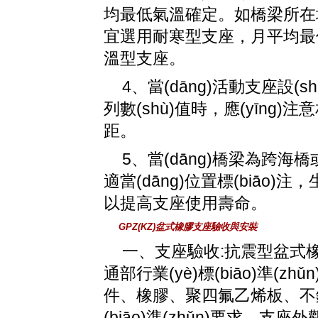
均最低氣溫確定。如橋梁
宜選用耐寒型支座，月平均最
溫型支座。
4、當(dāng)活動支座設
列數(shù)值時，應(yīng)
距。
5、當(dāng)橋梁為跨海橋或
適當(dāng)位置標(biāo)注
以提高支座使用壽命。
GPZ(KZ)盆式橡膠支座驗收與安裝
一、支座驗收:抗震型盆式
通部行業(yè)標(biāo)準(zh
件、橡膠、聚四氟乙烯板
(biāo)準(zhǔn)要求。